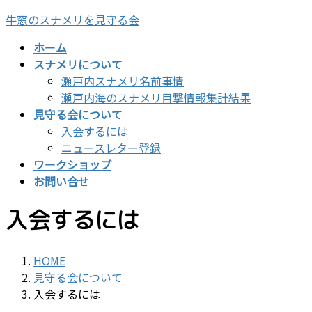
コ
ナ
牛窓のスナメリを見守る会
ン
ビ
ホーム
テ
ゲ
スナメリについて
ン
ー
瀬戸内スナメリ名前事情
ツ
シ
瀬戸内海のスナメリ目撃情報集計結果
へ
ョ
見守る会について
ス
ン
入会するには
キ
に
ニュースレター登録
ッ
移
ワークショップ
プ
動
お問い合せ
入会するには
HOME
見守る会について
入会するには