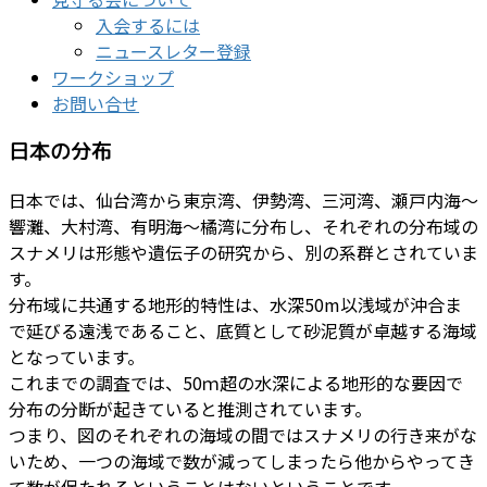
入会するには
ニュースレター登録
ワークショップ
お問い合せ
日本の分布
日本では、仙台湾から東京湾、伊勢湾、三河湾、瀬戸内海～
響灘、大村湾、有明海～橘湾に分布し、それぞれの分布域の
スナメリは形態や遺伝子の研究から、別の系群とされていま
す。
分布域に共通する地形的特性は、水深50m以浅域が沖合ま
で延びる遠浅であること、底質として砂泥質が卓越する海域
となっています。
これまでの調査では、50ｍ超の水深による地形的な要因で
分布の分断が起きていると推測されています。
つまり、図のそれぞれの海域の間ではスナメリの行き来がな
いため、一つの海域で数が減ってしまったら他からやってき
て数が保たれるということはないということです。