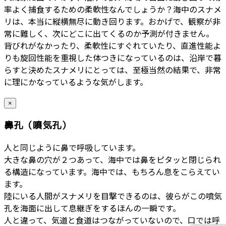
率よく捕食するための柔軟性なんでしょうか？海中のスナメ
リは、本当に縦横無尽に動き回ります。おかげで、観察が非
常に難しく、次にどこに出てくるのか予測が付きません。
背びれがなかったり、柔軟性にすぐれていたり、直進性能よ
りも旋回性能を重視した体つきになっているのは、沿岸で暮
らすと決めたスナメリにとっては、至極当然の結果で、非常
に理にかなっているような気がします。
×
鼻孔（噴気孔）
人と同じように鼻で呼吸しています。
大きな鼻の穴が２つあって、海中では鼻をピタッと閉じられ
る構造になっています。海中では、もちろん息をこらえてい
ます。
陸にいる人間がスナメリを目撃できるのは、彼らがこの噴気
孔を海面に出して息継ぎをするほんの一瞬です。
人と違って、気道と食道はつながっていないので、口では呼