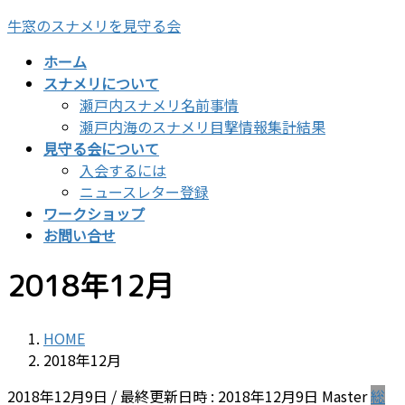
コ
ナ
牛窓のスナメリを見守る会
ン
ビ
ホーム
テ
ゲ
スナメリについて
ン
ー
瀬戸内スナメリ名前事情
ツ
シ
瀬戸内海のスナメリ目撃情報集計結果
へ
ョ
見守る会について
ス
ン
入会するには
キ
に
ニュースレター登録
ッ
移
ワークショップ
プ
動
お問い合せ
2018年12月
HOME
2018年12月
2018年12月9日
/ 最終更新日時 :
2018年12月9日
Master
総